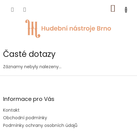
Přejít
NÁKUP
na
obsah
KOŠÍK
Časté dotazy
Záznamy nebyly nalezeny...
Z
á
p
a
Informace pro Vás
t
Kontakt
í
Obchodní podmínky
Podmínky ochrany osobních údajů